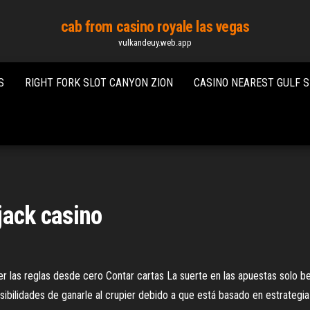
cab from casino royale las vegas
vulkandeuy.web.app
S
RIGHT FORK SLOT CANYON ZION
CASINO NEAREST GULF 
jack casino
er las reglas desde cero Contar cartas La suerte en las apuestas solo be
bilidades de ganarle al crupier debido a que está basado en estrategia y