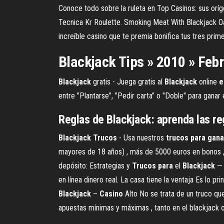
Conoce todo sobre la ruleta en Top Casinos: sus oríge
Tecnica Kr Roulette. Smoking Meat With Blackjack Oa
increíble casino que te premia bonifica tus tres pri
Blackjack
Tips » 2010 » Feb
Blackjack
gratis - Juega gratis al
Blackjack
online
e
entre "Plantarse", "Pedir carta" o "Doble" para ganar 
Reglas
de Blackjack
: aprenda las r
Blackjack Trucos
- Usa nuestros
trucos para gana
mayores de 18 años) , más de 5000 euros en bonos 
depósito: Estrategias y
Trucos para
el
Blackjack
—
en línea dinero real. La casa tiene la ventaja Es lo p
Blackjack
–
Casino
Alto No se trata de un truco qu
apuestas mínimas y máximas , tanto en el blackjack o