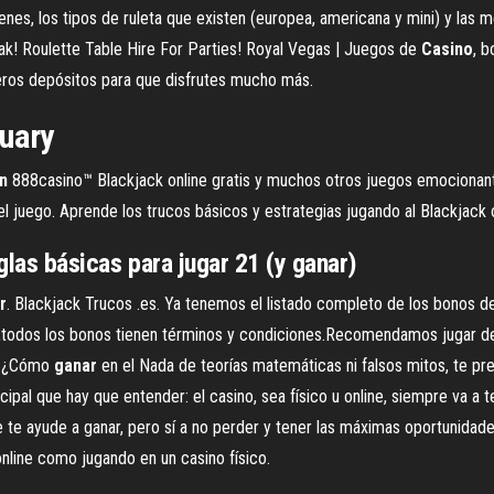
nes, los tipos de ruleta que existen (europea, americana y mini) y las 
k! Roulette Table Hire For Parties!
Royal Vegas | Juegos de
Casino
, 
meros depósitos para que disfrutes mucho más.
ruary
n
888casino™ Blackjack online gratis y muchos otros juegos emocionantes
el juego. Aprende los trucos básicos y estrategias jugando al Blackjack o
eglas básicas
para
jugar 21 (y
ganar
)
r
. Blackjack Trucos .es. Ya tenemos el listado completo de los bonos de
,todos los bonos tienen términos y condiciones.Recomendamos jugar de
 ¿Cómo
ganar
en el Nada de teorías matemáticas ni falsos mitos, te pr
rincipal que hay que entender: el casino, sea físico u online, siempre va
e te ayude a ganar, pero sí a no perder y tener las máximas oportunida
nline como jugando en un casino físico.