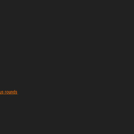
us rounds