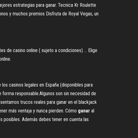
mejores estrategias para ganar.
Tecnica Kr Roulette
bonos y muchos premios
Disfruta de Royal Vegas, un
 de casino online ( sujeto a condiciones) ... Elige
nline.
 los casinos legales en España (disponibles para
 forma responsable.Algunos son sin necesidad de
esentamos trucos reales para ganar en el blackjack
 a tener más ventaja y nunca pierden. Cómo
ganar
al
des posibles. Además debes tener en cuenta las